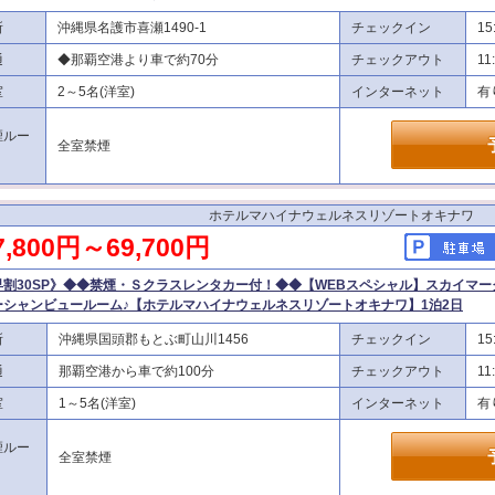
所
沖縄県名護市喜瀬1490-1
チェックイン
15
通
◆那覇空港より車で約70分
チェックアウト
11
室
2～5名(洋室)
インターネット
有
煙ルー
全室禁煙
ホテルマハイナウェルネスリゾートオキナワ
7,800円～69,700円
早割30SP》◆◆禁煙・Ｓクラスレンタカー付！◆◆【WEBスペシャル】スカイマー
ーシャンビュールーム♪【ホテルマハイナウェルネスリゾートオキナワ】1泊2日
所
沖縄県国頭郡もとぶ町山川1456
チェックイン
15
通
那覇空港から車で約100分
チェックアウト
11
室
1～5名(洋室)
インターネット
有
煙ルー
全室禁煙