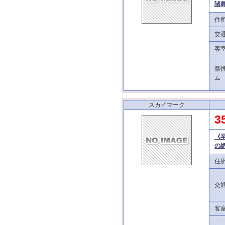
諸
住
交
客
禁
ム
スカイマーク
3
《
の
住
交
客