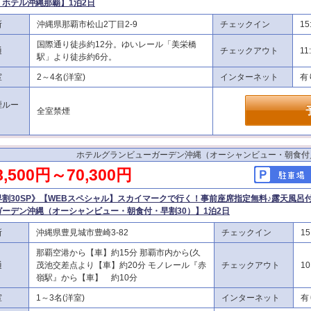
・ホテル沖縄那覇】1泊2日
所
沖縄県那覇市松山2丁目2‐9
チェックイン
15
国際通り徒歩約12分。ゆいレール「美栄橋
通
チェックアウト
11
駅」より徒歩約6分。
室
2～4名(洋室)
インターネット
有
煙ルー
全室禁煙
ホテルグランビューガーデン沖縄（オーシャンビュー・朝食付
8,500円～70,300円
早割30SP》【WEBスペシャル】スカイマークで行く！事前座席指定無料♪露天風呂
ガーデン沖縄（オーシャンビュー・朝食付・早割30）】1泊2日
所
沖縄県豊見城市豊崎3-82
チェックイン
15
那覇空港から【車】約15分 那覇市内から(久
通
茂池交差点より【車】約20分 モノレール『赤
チェックアウト
10
嶺駅』から【車】 約10分
室
1～3名(洋室)
インターネット
有