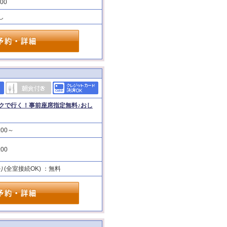
:00
し
クで行く！事前座席指定無料♪おし
:00～
:00
り(全室接続OK) ：無料