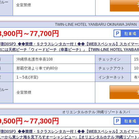
煙ルー
全室禁煙
TWIN-LINE HOTEL YANBARU OKINAWA JAPAN
8,900円～77,700円
早割30SP》◆◆禁煙・Ｓクラスレンタカー付！◆◆【WEBスペシャル】スカイマー
には天然ビーチ「ウィードビーチ（幸喜ビーチ）」【TWIN-LINE HOTEL YANBARU 
所
沖縄県名護市幸喜108
チェックイン
15
通
那覇空港より車で約80分
チェックアウト
10
室
1～5名(洋室)
インターネット
有
煙ルー
全室禁煙
オリエンタルホテル 沖縄リゾート＆スパ
9,500円～77,300円
早割30SP》◆◆禁煙・Ｓクラスレンタカー付！◆◆【WEBスペシャル】スカイマー
ニーから東シナ海を見下ろすオーシャンビュー♪【オリエンタルホテル 沖縄リゾート