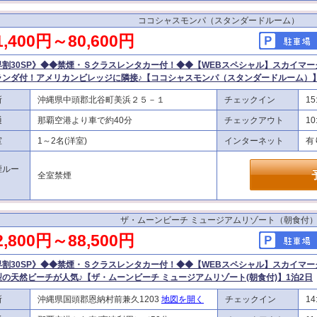
ココシャスモンパ（スタンダードルーム）
1,400円～80,600円
早割30SP》◆◆禁煙・Ｓクラスレンタカー付！◆◆【WEBスペシャル】スカイマー
ランダ付！アメリカンビレッジに隣接♪【ココシャスモンパ（スタンダードルーム）】
所
沖縄県中頭郡北谷町美浜２５－１
チェックイン
15
通
那覇空港より車で約40分
チェックアウト
10
室
1～2名(洋室)
インターネット
有
煙ルー
全室禁煙
ザ・ムーンビーチ ミュージアムリゾート（朝食付
2,800円～88,500円
早割30SP》◆◆禁煙・Ｓクラスレンタカー付！◆◆【WEBスペシャル】スカイマー
型の天然ビーチが人気♪【ザ・ムーンビーチ ミュージアムリゾート(朝食付)】1泊2日
所
沖縄県国頭郡恩納村前兼久1203
地図を開く
チェックイン
14