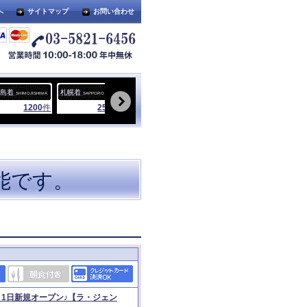
へ
サイトマップ
お問い合わせ
幌着
神戸着
福岡着
沖縄着
宮古
SAPPORO
KOBE
FUKUOKA
OKINAWA
2544
件
312
件
1392
件
8928
件
能です。
月1日新規オープン♪【ラ・ジェン