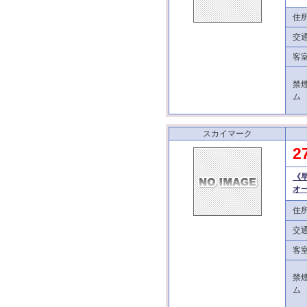
住
交
客
禁
ム
スカイマーク
2
《
オ
住
交
客
禁
ム