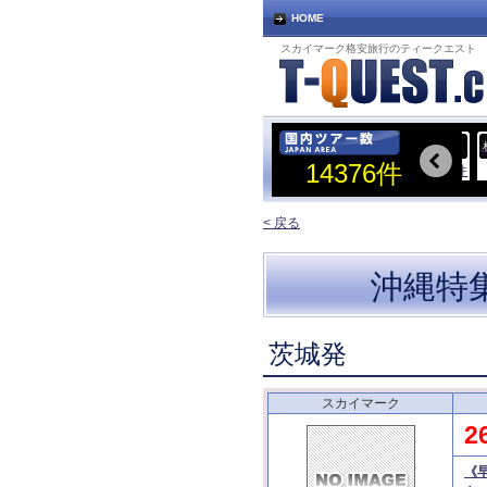
HOME
スカイマーク格安旅行のティークエスト
宮古島着
札幌着
SHIMOJISHIMA
SAPPORO
14376件
1200
件
2544
件
< 戻る
沖縄特
茨城発
スカイマーク
2
《