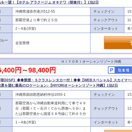
島を一望！【ホテル アラクージュ オキナワ（朝食付）】1泊2日
所
沖縄県浦添市港川512-55
チェックイン
15
通
那覇空港より車で約２５分
チェックアウト
11
室
2～4名(洋室)
インターネット
有
煙ルー
全室禁煙
ＨＩＹＯＲＩオーシャンリゾート沖縄
5,400円～98,400円
早割30SP》◆◆禁煙・Ｓクラスレンタカー付！◆◆【WEBスペシャル】スカイマー
絶景を望む最高のロケーション♪【HIYORIオーシャンリゾート沖縄】1泊2日
所
沖縄県国頭郡恩納村仲泊1055-1
チェックイン
15
那覇空港から沖縄自動車道利用にて車で４９
通
分（那覇ＩＣ～石川ＩＣから西側へ５分）ま
チェックアウト
12
たは那覇空港から国道５８号線にて約６５分
室
1～4名(洋室)
インターネット
有