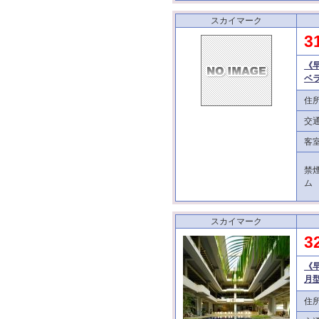
スカイマーク
3
《
ベ
住
交
客
禁
ム
スカイマーク
3
《
月
住