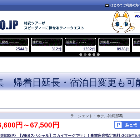
はじめてご利用の方
神戸着
福岡着
沖縄着
宮古島着
札
KOBE
FUKUOKA
OKINAWA
SHIMOJISHIMA
312
件
1392
件
8928
件
1200
件
集 帰着日延長・宿泊日変更も可
ラ・ジェント・ホテル沖縄那覇
6,600円～67,500円
早割30SP》【WEBスペシャル】スカイマークで行く！事前座席指定無料♪2025年5