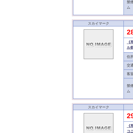
禁
ム
スカイマーク
2
《
ル前
住
交
客
禁
ム
スカイマーク
2
《
コ