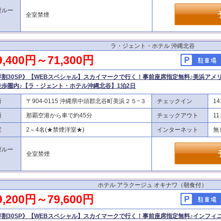
煙ルー
全室禁煙
ラ・ジェント・ホテル 沖縄北谷
9,400円～71,300円
早割30SP》【WEBスペシャル】スカイマークで行く！事前座席指定無料♪美浜アメ
徒歩圏内♪【ラ・ジェント・ホテル沖縄北谷】1泊2日
所
〒904-0115 沖縄県中頭郡北谷町美浜２５−３
チェックイン
14
通
那覇空港から車で約45分
チェックアウト
11
室
2～4名(★禁煙洋室★)
インターネット
無
煙ルー
全室禁煙
ホテル アラクージュ オキナワ（朝食付）
9,200円～79,600円
早割30SP》【WEBスペシャル】スカイマークで行く！事前座席指定無料♪インフィ