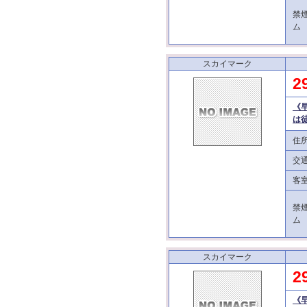
禁
ム
スカイマーク
2
《
は
住
交
客
禁
ム
スカイマーク
2
《