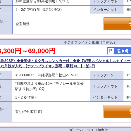
通
那覇空港から車(高速利用）で50分
チェックアウト
11
室
2～2名(洋室) /3～5名(和洋室)
インターネット
無
煙ルー
全室禁煙
ホテルブライオン那覇（早割30）
6,300円～69,000円
早割30SP》◆◆禁煙・Ｓクラスレンタカー付！◆◆【WEBスペシャル】スカイマー
れな外観が人気♪【ホテルブライオン那覇（早割30）】1泊2日
所
〒900-0032 沖縄県那覇市松山2-15-13
チェックイン
15
*那覇空港より車/約10分 *モノレール美栄橋
通
チェックアウト
10
駅より徒歩/約10分
室
1～2名(洋室)
インターネット
有
煙ルー
有り(予約時回答)
ザ・ナハテラス（朝食付）