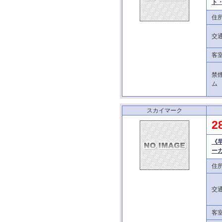
ト
住
交
客
禁
ム
スカイマーク
2
《
ー
住
交
客