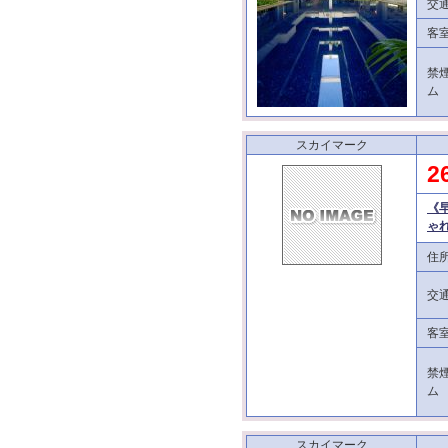
交
客
禁
ム
スカイマーク
2
《
ゃ
住
交
客
禁
ム
スカイマーク