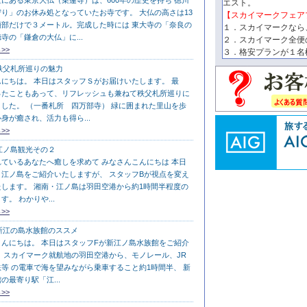
にある東京大仏（乗蓮寺）は、600年の歴史を持ち 徳川
エスト。
り」のお休み処となっていたお寺です。 大仏の高さは13
【スカイマークフェア
頭部だけで３メートル。完成した時には 東大寺の「奈良の
１．スカイマークなら
寺の「鎌倉の大仏」に...
２．スカイマーク全便
>>
３．格安プランが１名
秩父札所巡りの魅力
にちは。 本日はスタッフＳがお届けいたします。 最
ったこともあって、リフレッシュも兼ねて秩父札所巡りに
した。 （一番札所 四万部寺） 緑に囲まれた里山を歩
身が癒され、活力も得ら...
>>
江ノ島観光その２
ているあなたへ癒しを求めて みなさんこんにちは 本日
江ノ島をご紹介いたしますが、 スタッフBが視点を変え
します。 湘南・江ノ島は羽田空港から約1時間半程度の
。 わかりや...
>>
新江の島水族館のススメ
んにちは。 本日はスタッフFが新江ノ島水族館をご紹介
 スカイマーク就航地の羽田空港から、モノレール、JR
等 の電車で海を望みながら乗車すること約1時間半、 新
の最寄り駅「江...
>>