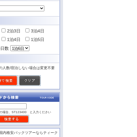
2泊3日
3泊4日
1泊4日
1泊5日
の日数
の人数/宿泊しない場合は変更不要
の場合、ST123400 と入力ください
国内格安パックツアーならティーク