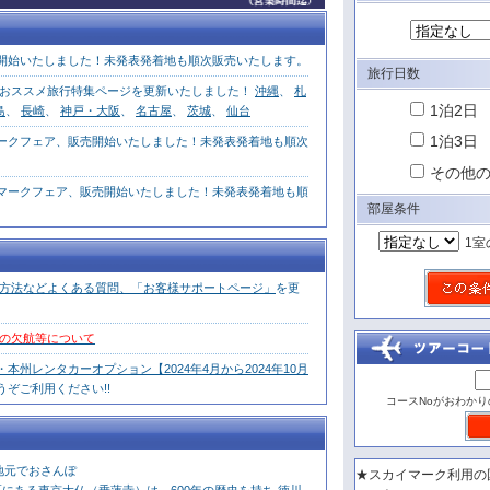
販売開始いたしました！未発表発着地も順次販売いたします。
旅行日数
おススメ旅行特集ページを更新いたしました！
沖縄
、
札
1泊2日
島
、
長崎
、
神戸・大阪
、
名古屋
、
茨城
、
仙台
1泊3日
イマークフェア、販売開始いたしました！未発表発着地も順次
その他
カイマークフェア、販売開始いたしました！未発表発着地も順
部屋条件
1室
方法などよくある質問、「お客様サポートページ」
を更
の欠航等について
本州レンタカーオプション【2024年4月から2024年10月
うぞご利用ください!!
コースNoがおわかり
地元でおさんぽ
★スカイマーク利用の