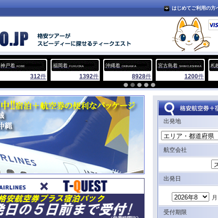
はじめてご利用の方
神戸着
福岡着
沖縄着
宮古島着
札
KOBE
FUKUOKA
OKINAWA
SHIMOJISHIMA
312
件
1392
件
8928
件
1200
件
出発地
航空会社
出発日
受付期限