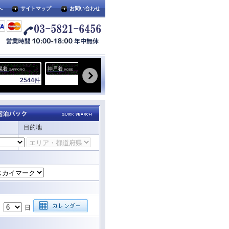
へ
サイトマップ
お問い合わせ
幌着
神戸着
福岡着
沖縄着
宮古
SAPPORO
KOBE
FUKUOKA
OKINAWA
2544
件
312
件
1392
件
8928
件
目的地
月
日