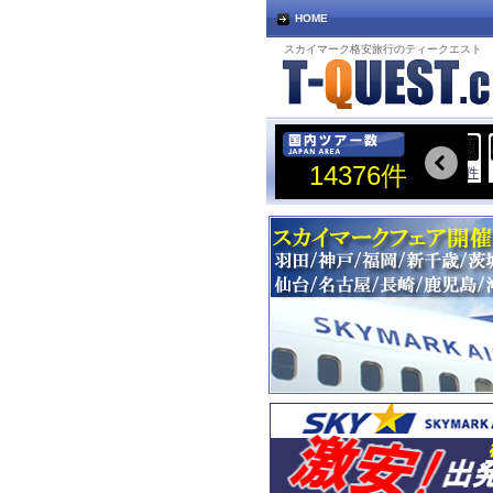
HOME
スカイマーク格安旅行のティークエスト
宮古島着
札幌着
SHIMOJISHIMA
SAPPORO
14376件
1200
件
2544
件