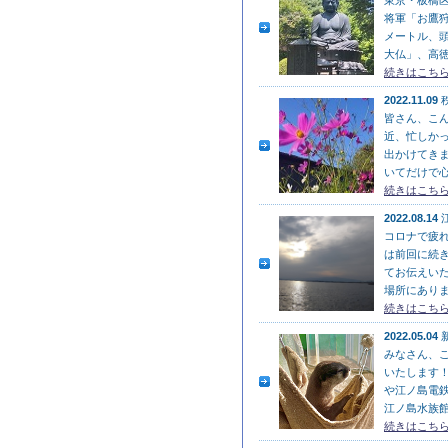
東京・板橋区
将軍「お鷹狩
メートル、
大仏」、高徳
続きはこちら
2022.11.09
皆さん、こん
近、忙しか
出かけてきま
いてだけで心
続きはこちら
2022.08.14
コロナで疲れ
は前回に続き
てお伝えいた
場所にあります
続きはこちら
2022.05.04
みなさん、こ
いたします！
や江ノ島電鉄
江ノ島水族館
続きはこちら